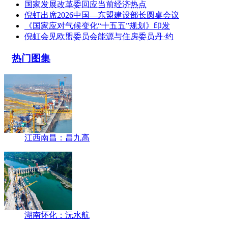
国家发展改革委回应当前经济热点
倪虹出席2026中国—东盟建设部长圆桌会议
《国家应对气候变化“十五五”规划》印发
倪虹会见欧盟委员会能源与住房委员丹·约
热门图集
江西南昌：昌九高
湖南怀化：沅水航