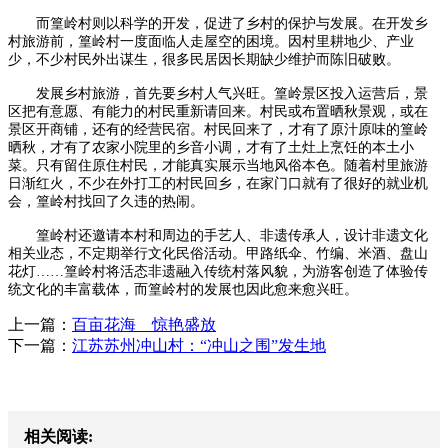
而篁岭村则以科学的开发，促进了乡村的保护与发展。在开发乡
村旅游前，篁岭村一度面临人走屋空的困境。因村里耕地少、产业
少，不少村民外出谋生，很多民居因长期缺少维护而陈旧破败。
发展乡村旅游，首先要乡村人气兴旺。篁岭景区投入运营后，景
区把有意愿、有能力的村民重新请回来。村民或布置晒秋景观，或在
景区开商铺，还有的经营民宿。村民回来了，才有了原汁原味的篁岭
晒秋，才有了农家小院里的乡音小调，才有了土灶上烹饪的本土小
菜。只有留住原住村民，才能真实展示当地风俗本色。随着村里旅游
日渐红火，不少在外打工的村民回乡，在家门口就有了很好的就业机
会，篁岭村找回了久违的热闹。
篁岭村还邀请本村和周边的手艺人、非遗传承人，设计非遗文化
相关业态，不定期举行文化民俗活动。甲路纸伞、竹编、米酒、盘山
花灯……篁岭村将活态非遗融入传统村落风貌，为游客创造了体验传
统文化的丰富载体，而篁岭村的发展也因此愈来愈兴旺。
上一篇：
百亩花海 惊艳盛放
下一篇：
江苏苏州冲山村：“冲山之围”发生地
相关阅读: