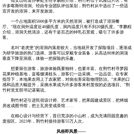
仙女山街道办事处主任李鹏程介绍，荆竹村位于武陵山片区，有
许多喀斯特溶洞。经由专业团队评估策划，荆竹村从中选出了一些适
宜开发的溶洞，来开发旅游。
一个占地面积5000多平方米的天然溶洞，被打造成了溶洞餐
厅。“现在洞外温度近40摄氏度，洞内温度只有不到20摄氏度。”李鹏程
介绍，溶洞天然清凉，还有千姿百态的钟乳石景观，吸引了许多游
客。
名叫“老虎堡”的溶洞内落差较大，当地就开发了探险项目，逐渐成
为研学旅游的热门选择。游客可以穿戴专业装备，从高达80米的洞顶
垂直下降至洞底，体验一把探险的乐趣。
想要留住游客，旅游体验既要独特，也要丰富。在荆竹村寻梦园
花果种植基地，蓝莓缀满枝头，游客们一边采摘、一边品尝。在专家
指导下，本地果农用上了农家肥，对病虫害采取物理防治。“水果的口
感和品质大幅提升，采摘水果成为许多游客来村度假的必选项目。”荆
竹村党支部书记谌菊说。
荆竹村还引进民宿设计师、艺术家等，把果园建成景区，把烤烟
房改成图书馆，把土瓦房变成茶馆……
在精心设计与经营下，昔日荒凉的小山村，成为充满田园意趣的
度假区。2023年，荆竹村接待游客55万人次。
风俗即风景——