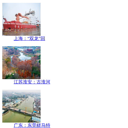
上海：“双龙”回
江苏淮安：古淮河
广东：东莞槎马特