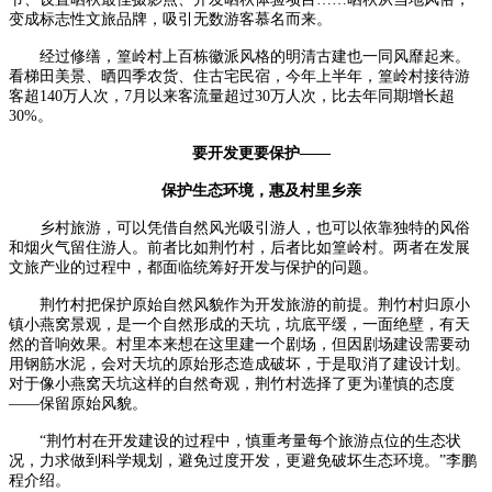
变成标志性文旅品牌，吸引无数游客慕名而来。
经过修缮，篁岭村上百栋徽派风格的明清古建也一同风靡起来。
看梯田美景、晒四季农货、住古宅民宿，今年上半年，篁岭村接待游
客超140万人次，7月以来客流量超过30万人次，比去年同期增长超
30%。
要开发更要保护——
保护生态环境，惠及村里乡亲
乡村旅游，可以凭借自然风光吸引游人，也可以依靠独特的风俗
和烟火气留住游人。前者比如荆竹村，后者比如篁岭村。两者在发展
文旅产业的过程中，都面临统筹好开发与保护的问题。
荆竹村把保护原始自然风貌作为开发旅游的前提。荆竹村归原小
镇小燕窝景观，是一个自然形成的天坑，坑底平缓，一面绝壁，有天
然的音响效果。村里本来想在这里建一个剧场，但因剧场建设需要动
用钢筋水泥，会对天坑的原始形态造成破坏，于是取消了建设计划。
对于像小燕窝天坑这样的自然奇观，荆竹村选择了更为谨慎的态度
——保留原始风貌。
“荆竹村在开发建设的过程中，慎重考量每个旅游点位的生态状
况，力求做到科学规划，避免过度开发，更避免破坏生态环境。”李鹏
程介绍。