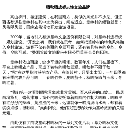
晒秋晒成标志性文旅品牌
高山梯田、徽派建筑，在我国南方，类似的风光并不少见。但江
西省婺源县篁岭村在其中尤为突出，闻名遐迩。篁岭村的经验就是：
风俗即风景，围绕农俗活动开发旅游项目。
2009年，当地引入婺源篁岭文旅股份有限公司，对篁岭村进行统
一规划建设。“开发之初，我们就在思考，如何把篁岭村的特色风俗融
入乡村旅游。游客不仅有美丽的乡景可看，还有独具特色的乡韵、乡
俗、乡味可感。”婺源篁岭文旅股份有限公司董事长吴向阳说。
篁岭村依山而建，缺少平坦的晒场。数百年来，人们在屋檐下、
平台上晾晒农产品，形成了独特的晒秋景观。晒秋并不限于秋
天，“秋”在这里指收获的农产品。在篁岭村，只要出太阳，一年四季都
有应季的农产品可晒——春晒竹笋，夏晒茄子，秋晒辣椒与玉米，冬
晒红薯。
“我们第一次看到晒秋景象就非常震撼。百米落差的山坡上，民居
白墙黛瓦、错落排布，窗外的晒架托举着圆圆的竹制大晒匾，晒匾里
有红彤彤的辣椒、黄澄澄的玉米，远望就像一幅清淡山水画，却有着
缤纷点缀，很独特。”吴向阳说。他们决定把晒秋作为篁岭旅游的关键
元素。
由此便有了围绕篁岭村晒秋的一系列文化活动：举办晒秋文化
节、设置晒秋最佳摄影点、开发晒秋体验项目……晒秋从当地风俗，