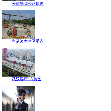
云南墨临公路建设
粤港澳大湾区重点
武汉客厅“方舱医