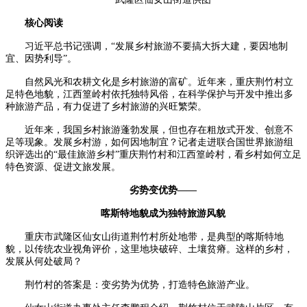
核心阅读
习近平总书记强调，“发展乡村旅游不要搞大拆大建，要因地制
宜、因势利导”。
自然风光和农耕文化是乡村旅游的富矿。近年来，重庆荆竹村立
足特色地貌，江西篁岭村依托独特风俗，在科学保护与开发中推出多
种旅游产品，有力促进了乡村旅游的兴旺繁荣。
近年来，我国乡村旅游蓬勃发展，但也存在粗放式开发、创意不
足等现象。发展乡村游，如何因地制宜？记者走进联合国世界旅游组
织评选出的“最佳旅游乡村”重庆荆竹村和江西篁岭村，看乡村如何立足
特色资源、促进文旅发展。
劣势变优势——
喀斯特地貌成为独特旅游风貌
重庆市武隆区仙女山街道荆竹村所处地带，是典型的喀斯特地
貌，以传统农业视角评价，这里地块破碎、土壤贫瘠。这样的乡村，
发展从何处破局？
荆竹村的答案是：变劣势为优势，打造特色旅游产业。