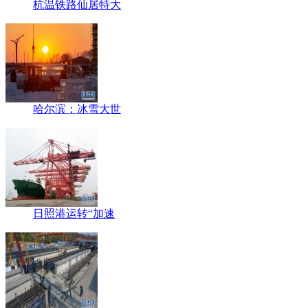
杭温铁路仙居特大
哈尔滨：冰雪大世
日照港运转“加速