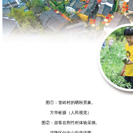
图①：篁岭村的晒秋景象。
方华彬摄（人民视觉）
图②：游客在荆竹村体验采摘。
武隆区仙女山街道供图