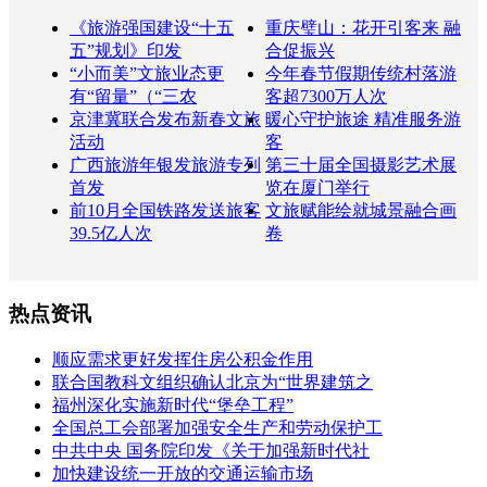
《旅游强国建设“十五
重庆璧山：花开引客来 融
五”规划》印发
合促振兴
“小而美”文旅业态更
今年春节假期传统村落游
有“留量”（“三农
客超7300万人次
京津冀联合发布新春文旅
暖心守护旅途 精准服务游
活动
客
广西旅游年银发旅游专列
第三十届全国摄影艺术展
首发
览在厦门举行
前10月全国铁路发送旅客
文旅赋能绘就城景融合画
39.5亿人次
卷
热点资讯
顺应需求更好发挥住房公积金作用
联合国教科文组织确认北京为“世界建筑之
福州深化实施新时代“堡垒工程”
全国总工会部署加强安全生产和劳动保护工
中共中央 国务院印发《关于加强新时代社
加快建设统一开放的交通运输市场