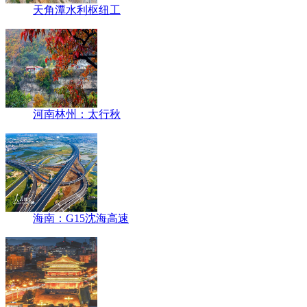
天角潭水利枢纽工
河南林州：太行秋
海南：G15沈海高速