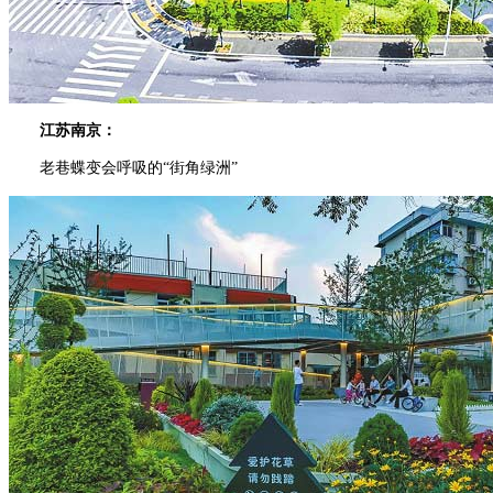
江苏南京：
老巷蝶变会呼吸的“街角绿洲”