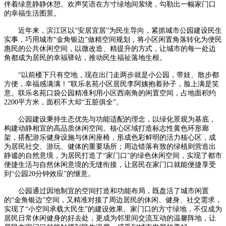
伴着绿意静静休憩。欢声笑语在方寸绿地间萦绕，勾勒出一幅家门口
的幸福生活图景。
近年来，滨江区以“安居宜居”为民生导向，紧抓城市公园建设民生
实事，巧用城市“金角银边”做精空间规划，将小区闲置角落转化为便民
惠民的公共休闲空间，以微改造、精提升的方式，让城市的每一处边
角都成为居民的幸福驿站，推动民生福祉落地生根。
“以前楼下只有空地，现在出门走两步就是小公园，带娃、散步都
方便，幸福感满满！”联乐名苑小区居民李阿姨抱着孙子，脸上满是笑
意。联乐名苑口袋公园精准利用小区西南角的闲置空间，占地面积约
2200平方米，面积不大却“五脏俱全”。
公园建设秉持生态优先与功能适配的理念，以绿化景观为基底，
构建动静相宜的高品质休闲空间。核心区域打造标志性黄色环形廊
架，搭配游乐健身设施与休闲座椅，形成色彩鲜明的活力核心区，成
为居民社交、游玩、健体的重要场所；周边错落有致的绿植则营造出
静谧的自然意境，为居民打造了“家门口”的绿色休闲空间，实现了都市
便捷生活与自然休闲意境的无缝衔接，让居民在家门口就能便捷享受
到“公园20分钟效应”的惬意。
公园通过因地制宜的空间打造和功能布局，既盘活了城市闲置
的“金角银边”空间，又精准对接了周边居民的休闲、健身、社交需求，
实现了“小空间承载大民生”的建设效果。家门口的方寸绿地，不仅成为
居民日常休闲健身的好去处，更成为邻里间交流互动的温馨阵地，让