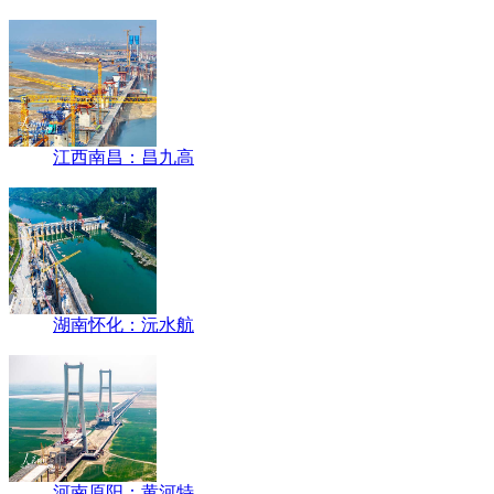
江西南昌：昌九高
湖南怀化：沅水航
河南原阳：黄河特