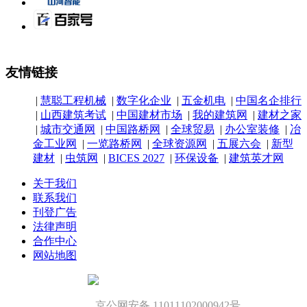
友情链接
|
慧聪工程机械
|
数字化企业
|
五金机电
|
中国名企排行
|
山西建筑考试
|
中国建材市场
|
我的建筑网
|
建材之家
|
城市交通网
|
中国路桥网
|
全球贸易
|
办公室装修
|
冶
金工业网
|
一览路桥网
|
全球资源网
|
五展六会
|
新型
建材
|
虫筑网
|
BICES 2027
|
环保设备
|
建筑英才网
关于我们
联系我们
刊登广告
法律声明
合作中心
网站地图
京公网安备 11011102000942号