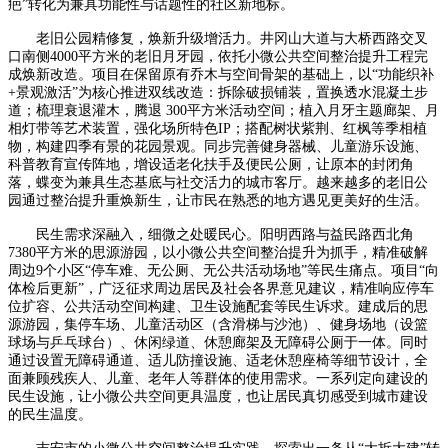
疤”转化为兼具功能性与话题性的社区新地标。
老旧公园精修复，焕新升级增活力。井冈山大道与大桥西路交叉
口南侧4000平方米的老旧月牙园，依托小微公共空间整治提升工程完
成焕新改造。项目在保留原有乔木与空间骨架的基础上，以“功能织补
+景观激活”为核心推进双线改造：拆除破损铺装，置换透水混凝土步
道；梳理衰退灌木，腾退 300平方米活动空间；植入月牙主题廊架、月
相灯带等艺术装置，强化场所特色IP；搭配树状紫荆、红枫等季相植
物，构建四季有景的花园景观。同步完善健身器械、儿童游乐设施、
科普教育宣传阵地，增设适老化扶手及便民公厕，让原本的封闭角
落，蝶变为兼具生态基底与社交活力的城市客厅。越来越多的老旧公
园通过整治提升重焕新生，让市民在熟悉的地方遇见更美好的生活。
民生需求深融入，细微之处暖民心。阳明西路与益民路西北角
7380平方米的思源游园，以小微公共空间整治提升为抓手，精准破解
周边9个小区“停车难、无公厕、无公共活动场地”等民生痛点。项目“向
体检后更新”，广泛征求周边居民及社会各界意见建议，精准响应停车
位扩容、公共活动空间构建、卫生设施配套等民生诉求。建成后的思
源游园，集停车场、儿童活动区（含滑梯与沙池）、健身场地（设篮
球场与乒乓球台）、休闲绿道、休憩廊架及无障碍公厕于一体。同时
通过设置无障碍通道、适儿防撞设施、适老休憩座椅等细节设计，全
面兼顾残疾人、儿童、老年人等群体的使用需求。一系列定向建设的
民生设施，让小微公共空间更具温度，也让居民真切感受到城市建设
的民生温度。