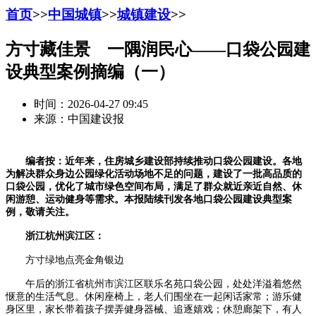
首页
>>
中国城镇
>>
城镇建设
>>
方寸藏佳景 一隅润民心——口袋公园建
设典型案例摘编（一）
时间：2026-04-27 09:45
来源：中国建设报
编者按：近年来，住房城乡建设部持续推动口袋公园建设。各地
为解决群众身边公园绿化活动场地不足的问题，建设了一批高品质的
口袋公园，优化了城市绿色空间布局，满足了群众就近亲近自然、休
闲游憩、运动健身等需求。本报陆续刊发各地口袋公园建设典型案
例，敬请关注。
浙江杭州滨江区：
方寸绿地点亮金角银边
午后的浙江省杭州市滨江区联乐名苑口袋公园，处处洋溢着悠然
惬意的生活气息。休闲座椅上，老人们围坐在一起闲话家常；游乐健
身区里，家长带着孩子摆弄健身器械、追逐嬉戏；休憩廊架下，有人