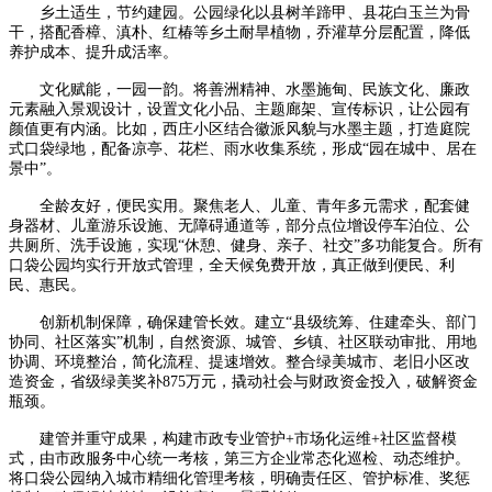
乡土适生，节约建园。公园绿化以县树羊蹄甲、县花白玉兰为骨
干，搭配香樟、滇朴、红椿等乡土耐旱植物，乔灌草分层配置，降低
养护成本、提升成活率。
文化赋能，一园一韵。将善洲精神、水墨施甸、民族文化、廉政
元素融入景观设计，设置文化小品、主题廊架、宣传标识，让公园有
颜值更有内涵。比如，西庄小区结合徽派风貌与水墨主题，打造庭院
式口袋绿地，配备凉亭、花栏、雨水收集系统，形成“园在城中、居在
景中”。
全龄友好，便民实用。聚焦老人、儿童、青年多元需求，配套健
身器材、儿童游乐设施、无障碍通道等，部分点位增设停车泊位、公
共厕所、洗手设施，实现“休憩、健身、亲子、社交”多功能复合。所有
口袋公园均实行开放式管理，全天候免费开放，真正做到便民、利
民、惠民。
创新机制保障，确保建管长效。建立“县级统筹、住建牵头、部门
协同、社区落实”机制，自然资源、城管、乡镇、社区联动审批、用地
协调、环境整治，简化流程、提速增效。整合绿美城市、老旧小区改
造资金，省级绿美奖补875万元，撬动社会与财政资金投入，破解资金
瓶颈。
建管并重守成果，构建市政专业管护+市场化运维+社区监督模
式，由市政服务中心统一考核，第三方企业常态化巡检、动态维护。
将口袋公园纳入城市精细化管理考核，明确责任区、管护标准、奖惩