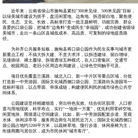
近年来，云南省保山市施甸县紧扣“300米见绿、500米见园”目标，
以绿美城市建设为抓手，盘活闲置地、边角地、拆违留白地，聚焦便
民、生态、文化、长效，高标准打造一批主题鲜明、功能完善、群众
喜爱的口袋公园，把城市“边角料”变成民生“幸福园”，成功创建省级绿
美城市，走出一条山区县城低成本、高品质、可复制的绿地提质路
径。
为补齐公共服务短板，施甸县将口袋公园作为民生实事与城市更
新重点工程，不搞大拆大建、不贪大求洋，以拆违建绿、留白增绿、
见缝插绿、裸土覆绿、拆墙透绿五种模式，在人口密集区、交通节
点、校园周边、老旧小区周边布局建设，让绿色空间触手可及。
项目优先覆盖兰溪路、城北入口、新一中片区等重点区域，分批
打造新一中旁游园、国际文化城西侧口袋公园、兰溪路街头游园等一
批标杆项目，以点带面、串珠成链，构建便民利民的城市绿色公共空
间体系。
公园建设坚持精建细造，突出特色实效。结合街区肌理、人口密
度与用地现状，科学布点，实行“一地块一方案”，优先利用零碎空地、
闲置地块、围墙退让空间建设。比如，新一中旁游园配套步道、景观
水体、休闲凉亭等，服务周边师生与居民近万人；国际文化城西侧口
袋公园占地约3200平方米，以疏林草地、慢行步道、休闲座椅为主，
衔接商圈与居住区，成为市民休闲“城市客厅”。