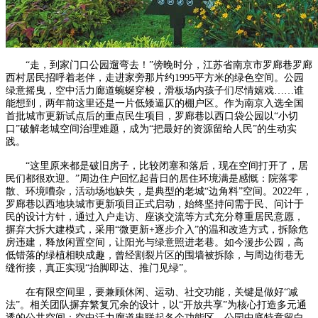
“走，到家门口公园遛弯去！”傍晚时分，江苏省南京市罗廊巷罗廊
西村居民招呼着老伴，走进家旁那片约1995平方米的绿色空间。公园
绿意摇曳，空中活力廊道蜿蜒穿梭，滑板场内孩子们尽情嬉戏……谁
能想到，两年前这里还是一片低矮逼仄的棚户区。作为南京入选全国
首批城市更新试点后的重点民生项目，罗廊巷以西口袋公园以“小切
口”破解老城空间治理难题，成为“把最好的资源留给人民”的生动实
践。
“这里原来都是破旧房子，比较闭塞和落后，现在空间打开了，居
民们都很欢迎。”周边住户回忆起昔日的居住环境满是感慨：院落零
散、环境嘈杂，活动场地缺失，是典型的老城“边角料”空间。2022年，
罗廊巷以西地块城市更新项目正式启动，始终坚持问需于民、问计于
民的设计方针，通过入户走访、座谈交流等方式充分尊重居民意愿，
摒弃大拆大建模式，采用“微更新+逐步介入”的温和改造方式，拆除危
房违建，释放闲置空间，让阳光与绿意照进老巷。如今漫步公园，高
低错落的绿植相映成趣，曾经割裂片区的围墙被拆除，与周边街巷无
缝衔接，真正实现“抬脚即达、推门见绿”。
在有限空间里，要兼顾休闲、运动、社交功能，关键是做好“减
法”。相关团队摒弃繁复冗余的设计，以“开放共享”为核心打造多元通
透的公共空间：空中活力廊道串联起各个功能区，公园中庭特意留白