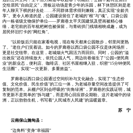
交给居民“自由定义”，滑板运动场是青少年的乐园，林下休憩区则是老
年人聊天下棋的好去处……不同群体需求得到兼顾，真正实现“全龄共
享”。更令人称道的是，公园建设留住了老城的“根”与“魂”。口袋公园
内一栋省级文物保护单位——罗廊巷太平天国建筑及壁画被精心修
缮，老宅前的百年枇杷树也被保留，与青砖拱门残墙相映成趣，成为
居民怀旧打卡的“网红角”。
“以前饭后只能在家看电视，现在每天都来公园散步，邻里间更熟
了。”老住户们笑着说。如今的罗廊巷以西口袋公园不仅是休闲场所，
更是社交纽带。在这里，老城烟火气因活力而回归。同时，公园的“溢
出效应”还在持续放大，依托公园人气，周边街巷催生了“公园+便民商
业”的新业态，便利店、咖啡店、社区书屋相继入驻，织密“15分钟便民
生活圈”，实现“一次更新、多重效益”。
罗廊巷以西口袋公园通过空间织补与文化融合，实现了“生态价
值、文化价值、民生价值”的三位一体，为老城存量空间改造提供了可
复制的范本。从棚户区到会呼吸的“街角绿洲”，罗廊巷的实践证明，城
市更新不是简单的“拆与建”，而是用心回应群众期盼。这片老城中的绿
洲，正以勃勃生机，书写着“人民城市人民建”的温暖篇章。
苏 宁
云南保山施甸县：
“边角料”变身“幸福园”