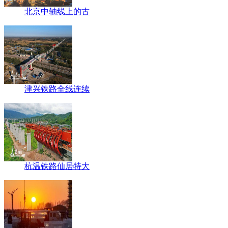
北京中轴线上的古
津兴铁路全线连续
杭温铁路仙居特大