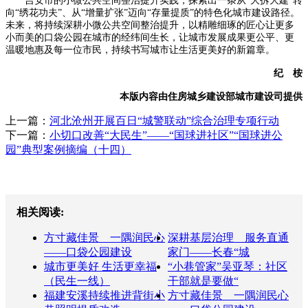
吉安市的小微公共空间整治提升实践，探索出一条从“大拆大建”转
向“绣花功夫”、从“增量扩张”迈向“存量提质”的特色化城市建设路径。
未来，将持续深耕小微公共空间整治提升，以精雕细琢的匠心让更多
小而美的口袋公园在城市的经纬间生长，让城市发展成果更公平、更
温暖地惠及每一位市民，持续书写城市让生活更美好的新篇章。
纪 桉
本版内容由住房城乡建设部城市建设司提供
上一篇：
河北沧州开展百日“城警联动”综合治理专项行动
下一篇：
小切口改善“大民生”——“国球进社区”“国球进公
园”典型案例摘编（十四）
相关阅读:
方寸藏佳景 一隅润民心
深耕基层治理 服务直通
——口袋公园建设
家门——长春“城
城市更美好 生活更幸福
“小巷管家”吴亚琴：社区
（民生一线）
干部就是要做“
福建安溪持续推进背街小
方寸藏佳景 一隅润民心