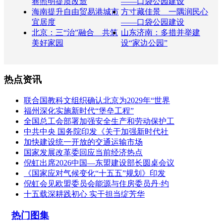
巷照明提质改造
——口袋公园建设
海南提升自由贸易港城市
方寸藏佳景 一隅润民心
宜居度
——口袋公园建设
北京：三“治”融合 共筑
山东济南：多措并举建
美好家园
设“家边公园”
热点资讯
联合国教科文组织确认北京为2029年“世界
福州深化实施新时代“堡垒工程”
全国总工会部署加强安全生产和劳动保护工
中共中央 国务院印发《关于加强新时代社
加快建设统一开放的交通运输市场
国家发展改革委回应当前经济热点
倪虹出席2026中国—东盟建设部长圆桌会议
《国家应对气候变化“十五五”规划》印发
倪虹会见欧盟委员会能源与住房委员丹·约
十五载深耕践初心 实干担当绽芳华
热门图集