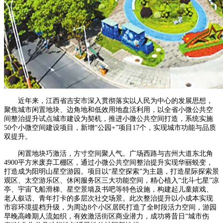
近年来，江西省吉安市深入贯彻落实以人民为中心的发展思想，
聚焦城市闲置地块、边角地和低效用地盘活利用，以全省小微公共空
间整治提升试点城市建设为契机，推进小微公共空间打造，系统实施
50个小微空间建设项目，新增“公园+”项目17个，实现城市功能与品质
双提升。
闲置地块巧激活，方寸空间聚人气。广场西路与吉州大道东北角
4900平方米废弃工棚区，通过小微公共空间整治提升实现华丽蜕变，
打造成为阳明山星空游园。项目以“星空探索”为主题，打造星际探索景
观区、太空游乐区、休闲服务区三大功能空间，精心植入“北斗七星”凉
亭、宇宙飞船滑梯、星空景墙及书吧等特色设施，构建起儿童嬉戏、
老人叙话、青年打卡的多层次社交场景。此次整治提升以小成本实现
市容环境提档升级，为周边8个小区居民打造了全时段活力空间，游园
早晚高峰期人流如织，有效激活街区商业潜力，成功将昔日“城市伤