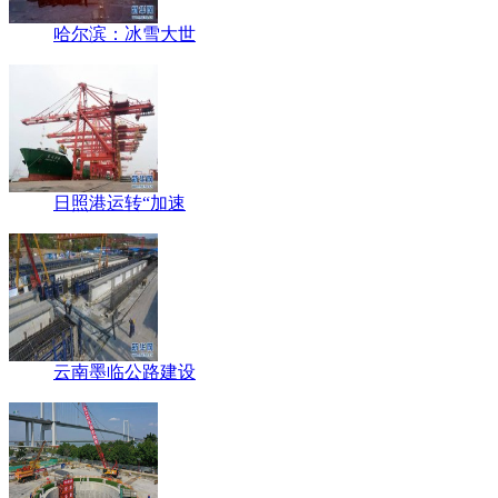
哈尔滨：冰雪大世
日照港运转“加速
云南墨临公路建设