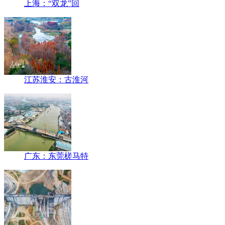
上海：“双龙”回
江苏淮安：古淮河
广东：东莞槎马特