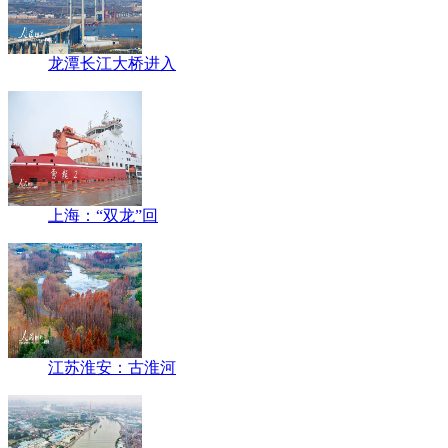
龙潭长江大桥进入
上海：“双龙”回
江苏淮安：古淮河