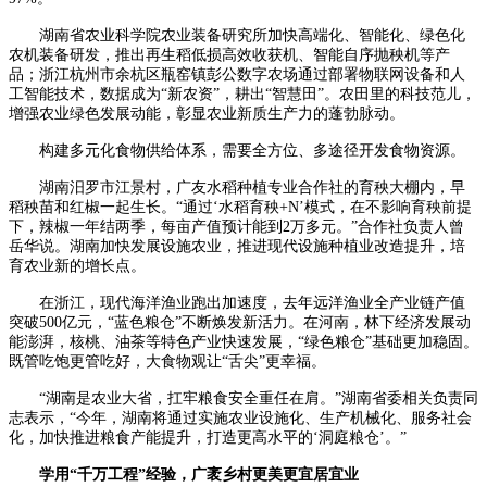
湖南省农业科学院农业装备研究所加快高端化、智能化、绿色化
农机装备研发，推出再生稻低损高效收获机、智能自序抛秧机等产
品；浙江杭州市余杭区瓶窑镇彭公数字农场通过部署物联网设备和人
工智能技术，数据成为“新农资”，耕出“智慧田”。农田里的科技范儿，
增强农业绿色发展动能，彰显农业新质生产力的蓬勃脉动。
构建多元化食物供给体系，需要全方位、多途径开发食物资源。
湖南汨罗市江景村，广友水稻种植专业合作社的育秧大棚内，早
稻秧苗和红椒一起生长。“通过‘水稻育秧+N’模式，在不影响育秧前提
下，辣椒一年结两季，每亩产值预计能到2万多元。”合作社负责人曾
岳华说。湖南加快发展设施农业，推进现代设施种植业改造提升，培
育农业新的增长点。
在浙江，现代海洋渔业跑出加速度，去年远洋渔业全产业链产值
突破500亿元，“蓝色粮仓”不断焕发新活力。在河南，林下经济发展动
能澎湃，核桃、油茶等特色产业快速发展，“绿色粮仓”基础更加稳固。
既管吃饱更管吃好，大食物观让“舌尖”更幸福。
“湖南是农业大省，扛牢粮食安全重任在肩。”湖南省委相关负责同
志表示，“今年，湖南将通过实施农业设施化、生产机械化、服务社会
化，加快推进粮食产能提升，打造更高水平的‘洞庭粮仓’。”
学用“千万工程”经验，广袤乡村更美更宜居宜业