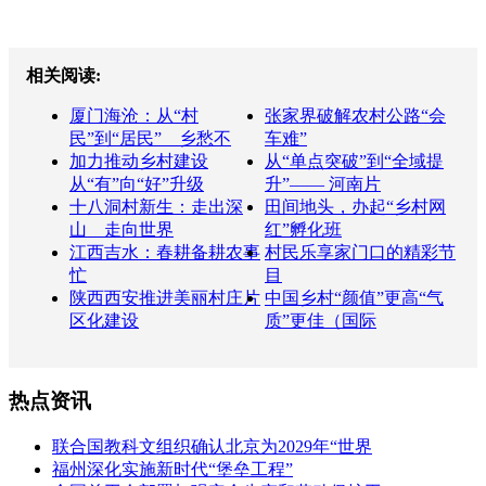
相关阅读:
厦门海沧：从“村
张家界破解农村公路“会
民”到“居民” 乡愁不
车难”
加力推动乡村建设
从“单点突破”到“全域提
从“有”向“好”升级
升”—— 河南片
十八洞村新生：走出深
田间地头，办起“乡村网
山 走向世界
红”孵化班
江西吉水：春耕备耕农事
村民乐享家门口的精彩节
忙
目
陕西西安推进美丽村庄片
中国乡村“颜值”更高“气
区化建设
质”更佳（国际
热点资讯
联合国教科文组织确认北京为2029年“世界
福州深化实施新时代“堡垒工程”