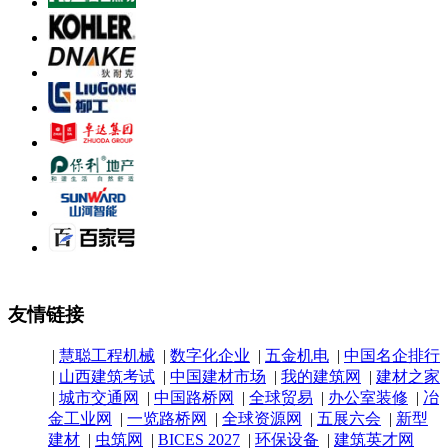
友情链接
|
慧聪工程机械
|
数字化企业
|
五金机电
|
中国名企排行
|
山西建筑考试
|
中国建材市场
|
我的建筑网
|
建材之家
|
城市交通网
|
中国路桥网
|
全球贸易
|
办公室装修
|
冶
金工业网
|
一览路桥网
|
全球资源网
|
五展六会
|
新型
建材
|
虫筑网
|
BICES 2027
|
环保设备
|
建筑英才网