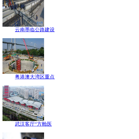
云南墨临公路建设
粤港澳大湾区重点
武汉客厅“方舱医