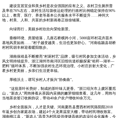
建设宜居宜业和美乡村是农业强国的应有之义。农村卫生厕所普
及率在76%左右，农村生活垃圾收运处理的行政村比例稳定保持在90%
以上，教育、医疗、养老等基本公共服务水平不断提升……神州大
地，村美、人和、共富的乡村新画卷正徐徐铺展。
向绿而行，美丽乡村欣欣向荣绘新景。
垂柳环绕、房屋错落，几座石桥横跨小河，5000亩环村花卉苗木
基地风景如画……“村子越变越美，生活也更加舒心。”河南临颍县胡桥
村村民胡丰林迎着暖阳散步。
湖南保靖县不断擦亮“村厨村艺”品牌，吸引村民参加文体活动，乡
风文明持续提升。浙江湖州市南浔区旧馆街道积极探索“秸秆—湖羊—
肥料”循环体系，不断加强农村生态环境治理。小村庄折射大变化，广
袤乡村更美丽，乡亲们生活更幸福。
厚植沃土，谱写乡村人才振兴“协奏曲”。
“这批茶叶长势好，制成的茶叶味儿更香。”浙江绍兴市上虞区覆卮
山，“新农人”周炜捧着从茶园内采摘的嫩芽细细查看。这几年，周炜与
当地茶农签订收购协议，带动40余户农户增收80余万元。
乡村全面振兴，人才是关键。河南夏邑县曹西村村民陈阳阳2018
年返乡创办家庭农场，建起4个火龙果温室大棚，带动村民增收致富。
湖南桃江县，“新农人”高贵为村民提供便捷高效的农业社会化服务，今