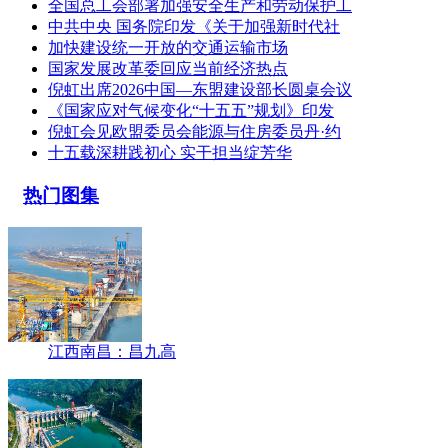
全国总工会部署加强安全生产和劳动保护工
中共中央 国务院印发《关于加强新时代社
加快建设统一开放的交通运输市场
国家发展改革委回应当前经济热点
倪虹出席2026中国—东盟建设部长圆桌会议
《国家应对气候变化“十五五”规划》印发
倪虹会见欧盟委员会能源与住房委员丹·约
十五载深耕践初心 实干担当绽芳华
热门图集
江西南昌：昌九高