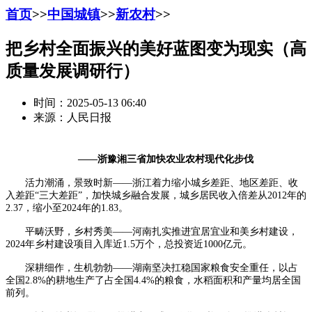
首页
>>
中国城镇
>>
新农村
>>
把乡村全面振兴的美好蓝图变为现实（高
质量发展调研行）
时间：2025-05-13 06:40
来源：人民日报
——浙豫湘三省加快农业农村现代化步伐
活力潮涌，景致时新——浙江着力缩小城乡差距、地区差距、收
入差距“三大差距”，加快城乡融合发展，城乡居民收入倍差从2012年的
2.37，缩小至2024年的1.83。
平畴沃野，乡村秀美——河南扎实推进宜居宜业和美乡村建设，
2024年乡村建设项目入库近1.5万个，总投资近1000亿元。
深耕细作，生机勃勃——湖南坚决扛稳国家粮食安全重任，以占
全国2.8%的耕地生产了占全国4.4%的粮食，水稻面积和产量均居全国
前列。