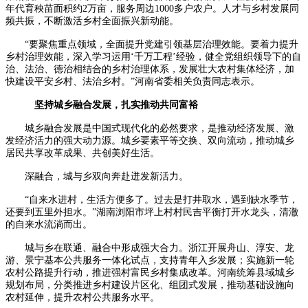
年代育秧苗面积约2万亩，服务周边1000多户农户。人才与乡村发展同
频共振，不断激活乡村全面振兴新动能。
“要聚焦重点领域，全面提升党建引领基层治理效能。要着力提升
乡村治理效能，深入学习运用‘千万工程’经验，健全党组织领导下的自
治、法治、德治相结合的乡村治理体系，发展壮大农村集体经济，加
快建设平安乡村、法治乡村。”河南省委相关负责同志表示。
坚持城乡融合发展，扎实推动共同富裕
城乡融合发展是中国式现代化的必然要求，是推动经济发展、激
发经济活力的强大动力源。城乡要素平等交换、双向流动，推动城乡
居民共享改革成果、共创美好生活。
深融合，城与乡双向奔赴迸发新活力。
“自来水进村，生活方便多了。过去是打井取水，遇到缺水季节，
还要到五里外担水。”湖南浏阳市坪上村村民吉平衡打开水龙头，清澈
的自来水流淌而出。
城与乡在联通、融合中形成强大合力。浙江开展舟山、淳安、龙
游、景宁基本公共服务一体化试点，支持青年入乡发展；实施新一轮
农村公路提升行动，推进强村富民乡村集成改革。河南统筹县域城乡
规划布局，分类推进乡村建设片区化、组团式发展，推动基础设施向
农村延伸，提升农村公共服务水平。