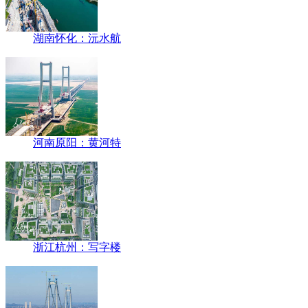
湖南怀化：沅水航
河南原阳：黄河特
浙江杭州：写字楼