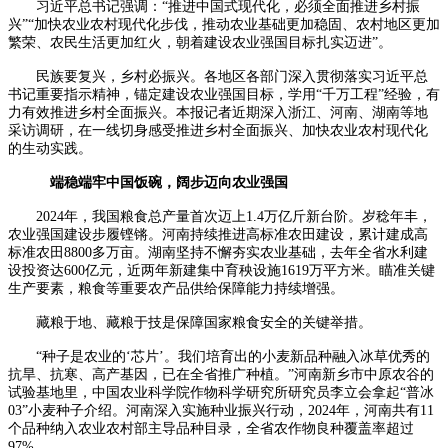
习近平总书记强调：“推进中国式现代化，必须全面推进乡村振
兴”“加快农业农村现代化步伐，推动农业基础更加稳固、农村地区更加
繁荣、农民生活更加红火，朝着建设农业强国目标扎实迈进”。
民族要复兴，乡村必振兴。各地区各部门深入贯彻落实习近平总
书记重要指示精神，锚定建设农业强国目标，学用“千万工程”经验，有
力有效推进乡村全面振兴。本报记者近期深入浙江、河南、湖南等地
采访调研，在一线切身感受推进乡村全面振兴、加快农业农村现代化
的生动实践。
端稳端牢中国饭碗，阔步迈向农业强国
2024年，我国粮食总产量首次迈上1.4万亿斤新台阶。岁稔年丰，
农业强国建设步履铿锵。河南持续推进高标准农田建设，累计建成高
标准农田8800多万亩。湖南坚持不懈夯实农业基础，去年全省水利建
设投资达600亿元，近两年新建集中育秧设施1619万平方米。瞄准关键
生产要素，粮食等重要农产品供给保障能力持续增强。
藏粮于地、藏粮于技是保障国家粮食安全的关键举措。
“种子是农业的‘芯片’。我们培育出的小麦新品种融入冰草优秀的
抗旱、抗寒、高产基因，已在全省推广种植。”河南新乡市中原农谷的
试验基地里，中国农业科学院作物科学研究所研究员李立会拿起“普冰
03”小麦种子介绍。河南深入实施种业振兴行动，2024年，河南共有11
个品种纳入农业农村部主导品种目录，全省农作物良种覆盖率超过
97%。