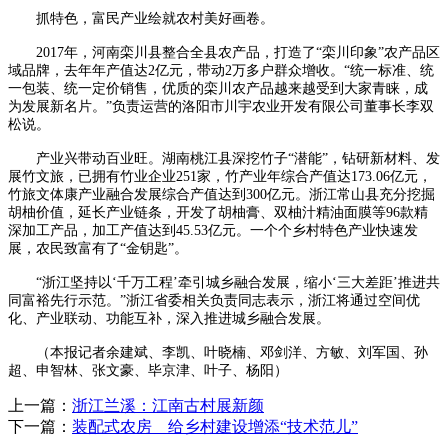
抓特色，富民产业绘就农村美好画卷。
2017年，河南栾川县整合全县农产品，打造了“栾川印象”农产品区
域品牌，去年年产值达2亿元，带动2万多户群众增收。“统一标准、统
一包装、统一定价销售，优质的栾川农产品越来越受到大家青睐，成
为发展新名片。”负责运营的洛阳市川宇农业开发有限公司董事长李双
松说。
产业兴带动百业旺。湖南桃江县深挖竹子“潜能”，钻研新材料、发
展竹文旅，已拥有竹业企业251家，竹产业年综合产值达173.06亿元，
竹旅文体康产业融合发展综合产值达到300亿元。浙江常山县充分挖掘
胡柚价值，延长产业链条，开发了胡柚膏、双柚汁精油面膜等96款精
深加工产品，加工产值达到45.53亿元。一个个乡村特色产业快速发
展，农民致富有了“金钥匙”。
“浙江坚持以‘千万工程’牵引城乡融合发展，缩小‘三大差距’推进共
同富裕先行示范。”浙江省委相关负责同志表示，浙江将通过空间优
化、产业联动、功能互补，深入推进城乡融合发展。
（本报记者余建斌、李凯、叶晓楠、邓剑洋、方敏、刘军国、孙
超、申智林、张文豪、毕京津、叶子、杨阳）
上一篇：
浙江兰溪：江南古村展新颜
下一篇：
装配式农房 给乡村建设增添“技术范儿”