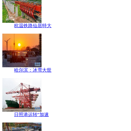
杭温铁路仙居特大
哈尔滨：冰雪大世
日照港运转“加速