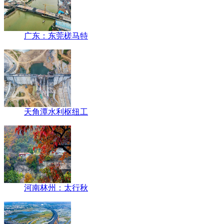
广东：东莞槎马特
天角潭水利枢纽工
河南林州：太行秋