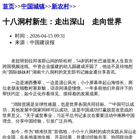
首页
>>
中国城镇
>>
新农村
>>
十八洞村新生：走出深山 走向世界
时间：2026-04-15 09:31
来源：中国建设报
老挝琅勃拉邦省群山间的听松村，54岁的村长巴迪迎来人生首次
跨国视频连线。中资企业援建的幼儿园建成开园了，他迫不及待地想
向“国际姊妹村”湖南十八洞村的党支部书记施金通分享喜讯。
一边是湘西叠翠，一边是湄公风光，小小屏幕串起山海情长。两
位老朋友细数村寨新貌，话语间满是憧憬。一年多前他们并肩许下的
帮扶约定，如今正化作看得见、摸得着的发展成果。
“消除贫困是全球性难题，也是世界各国共同目标。”“中国可以成
功，其他发展中国家同样可以成功。这是中国成功打赢脱贫攻坚战的
世界意义。”关于减贫事业，习近平总书记多次在重要活动中阐释中国
理念、分享中国经验，引发广泛共鸣。
如今，作为“精准扶贫”首倡地，小小十八洞村的成功实践从深山走
向全国，在各地落地生根、开花结果，并通过经验共享、协同联动牵