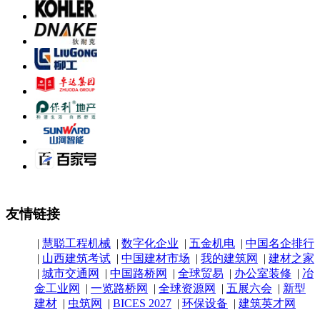
友情链接
|
慧聪工程机械
|
数字化企业
|
五金机电
|
中国名企排行
|
山西建筑考试
|
中国建材市场
|
我的建筑网
|
建材之家
|
城市交通网
|
中国路桥网
|
全球贸易
|
办公室装修
|
冶
金工业网
|
一览路桥网
|
全球资源网
|
五展六会
|
新型
建材
|
虫筑网
|
BICES 2027
|
环保设备
|
建筑英才网