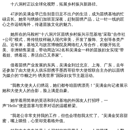
十八洞村正以全球化视野，拓展乡村振兴新路径。
47岁的吴满金早已告别昔日足不出户的生活，成为苗绣基地的忙
碌店长。她常与绣娘们加班至深夜，赶制苗绣产品，让一针一线的匠
心之作远销海外，传递苗族文化的魅力。
她所在的马鞍村“十八洞片区苗绣乡村振兴示范基地”采取“合作社
+公司”模式，将传统纹样融入现代审美，开发了服饰、文创等各类产
品。近年来，基地又与故宫博物院及网络红人等合作，积极开拓北
美、非洲销售渠道，带动周边562名和吴满金一样的苗族妇女实现“带
着娃、绣着花，养活自己又养家”。
借着苗绣产业发展的东风，吴满金到过北京、上海、广东，去年
还参加了由大使夫人俱乐部携手墨西哥驻华大使馆联合主办的以苗绣
为媒介的“巾帼之约·绣美世界”国际妇女节主题活动。
“我教大使夫人们绣花，她们都夸咱苗绣漂亮！”吴满金向记者展示
她和大使夫人的合影，脸上满是自豪。
她学着用简单的英语和到访基地的外国友人打招呼，一
声“Hello”便是苗寨与世界对话的温暖桥梁。
“我老公非常支持我的工作，但也会埋怨我太忙了。”吴满金笑容甜
蜜，嘴上嗔怪，心里却觉着格外值。