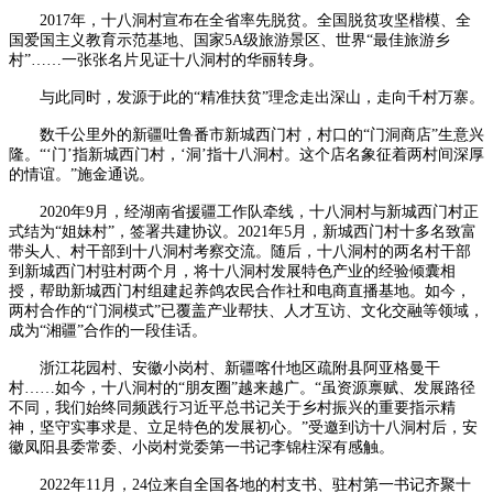
2017年，十八洞村宣布在全省率先脱贫。全国脱贫攻坚楷模、全
国爱国主义教育示范基地、国家5A级旅游景区、世界“最佳旅游乡
村”……一张张名片见证十八洞村的华丽转身。
与此同时，发源于此的“精准扶贫”理念走出深山，走向千村万寨。
数千公里外的新疆吐鲁番市新城西门村，村口的“门洞商店”生意兴
隆。“‘门’指新城西门村，‘洞’指十八洞村。这个店名象征着两村间深厚
的情谊。”施金通说。
2020年9月，经湖南省援疆工作队牵线，十八洞村与新城西门村正
式结为“姐妹村”，签署共建协议。2021年5月，新城西门村十多名致富
带头人、村干部到十八洞村考察交流。随后，十八洞村的两名村干部
到新城西门村驻村两个月，将十八洞村发展特色产业的经验倾囊相
授，帮助新城西门村组建起养鸽农民合作社和电商直播基地。如今，
两村合作的“门洞模式”已覆盖产业帮扶、人才互访、文化交融等领域，
成为“湘疆”合作的一段佳话。
浙江花园村、安徽小岗村、新疆喀什地区疏附县阿亚格曼干
村……如今，十八洞村的“朋友圈”越来越广。“虽资源禀赋、发展路径
不同，我们始终同频践行习近平总书记关于乡村振兴的重要指示精
神，坚守实事求是、立足特色的发展初心。”受邀到访十八洞村后，安
徽凤阳县委常委、小岗村党委第一书记李锦柱深有感触。
2022年11月，24位来自全国各地的村支书、驻村第一书记齐聚十