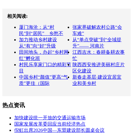
相关阅读:
厦门海沧：从“村
张家界破解农村公路“会
民”到“居民” 乡愁不
车难”
加力推动乡村建设
从“单点突破”到“全域提
从“有”向“好”升级
升”—— 河南片
田间地头，办起“乡村网
江西吉水：春耕备耕农事
红”孵化班
忙
村民乐享家门口的精彩节
陕西西安推进美丽村庄片
目
区化建设
中国乡村“颜值”更高“气
新春走基层·建设宜居宜
质”更佳（国际
业和美乡村
热点资讯
加快建设统一开放的交通运输市场
国家发展改革委回应当前经济热点
倪虹出席2026中国—东盟建设部长圆桌会议