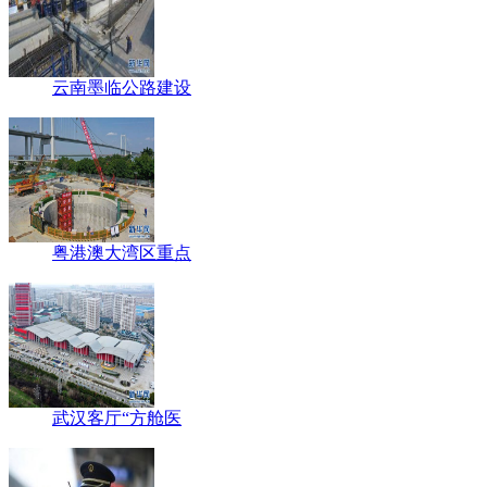
云南墨临公路建设
粤港澳大湾区重点
武汉客厅“方舱医