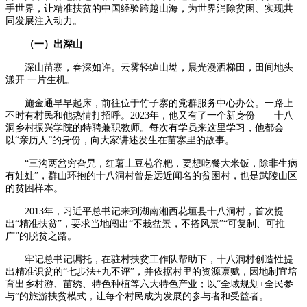
手世界，让精准扶贫的中国经验跨越山海，为世界消除贫困、实现共
同发展注入动力。
（一）出深山
深山苗寨，春深如许。云雾轻缠山坳，晨光漫洒梯田，田间地头
漾开 一片生机。
施金通早早起床，前往位于竹子寨的党群服务中心办公。一路上
不时有村民和他热情打招呼。2023年，他又有了一个新身份——十八
洞乡村振兴学院的特聘兼职教师。每次有学员来这里学习，他都会
以“亲历人”的身份，向大家讲述发生在苗寨里的故事。
“三沟两岔穷旮旯，红薯土豆苞谷粑，要想吃餐大米饭，除非生病
有娃娃”，群山环抱的十八洞村曾是远近闻名的贫困村，也是武陵山区
的贫困样本。
2013年，习近平总书记来到湖南湘西花垣县十八洞村，首次提
出“精准扶贫”，要求当地闯出“不栽盆景，不搭风景”“可复制、可推
广”的脱贫之路。
牢记总书记嘱托，在驻村扶贫工作队帮助下，十八洞村创造性提
出精准识贫的“七步法+九不评”，并依据村里的资源禀赋，因地制宜培
育出乡村游、苗绣、特色种植等六大特色产业；以“全域规划+全民参
与”的旅游扶贫模式，让每个村民成为发展的参与者和受益者。