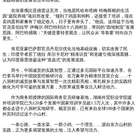
实践检验的发展智慧带回本国。
在埃塞俄比亚德雷达瓦市，当地居民哈布塔姆·特梅斯根的生活
因“庭院养殖”项目而改变。“领到了鸡苗和饲料，还接受了培训，现在
卖鸡蛋和家禽有了稳定收入，日子更有奔头了。”他说。这得益于当地
官员亚伯拉罕·伊梅尔·阿巴特到访十八洞村后，带回的“因地制宜”发展
思路。阿巴特感慨：“关键是要转变观念，让民众从‘等靠要’转向自力
更生。”
肯尼亚蒙巴萨郡官员丹尼尔优化当地基础设施，切实改善了民
生；印度学者苏丁德拉·库尔卡尼对“精准识贫”和党建引领深感震撼，
认为印度亟需借鉴这种“造血式”的发展道路。
而今，中国减贫的实践智慧，正通过多元国际平台加速共享。在
巴拿马举行中国脱贫经验研讨会、在万象举办精准扶贫宣介会……十
八洞村的减贫故事与发展智慧一次次精彩亮相，将扎根乡土的实践经
验化为可学可鉴的发展方案，为世界减贫事业注入鲜活动力。
作为商务部授牌的国际商务官员研修基地，湖南外贸职业学院援
外培训学院已为120多个发展中国家培训学员超1.5万人次，其中许多人
都会走进十八洞村实地研学。截至目前，已有来自全球100多个国家的
外宾到访过这个小山村。
一条公路、一道水渠、一群小鸡、一个理念……源自东方山村的
实践，正为更多渴望发展的土地，注入希望与活力。