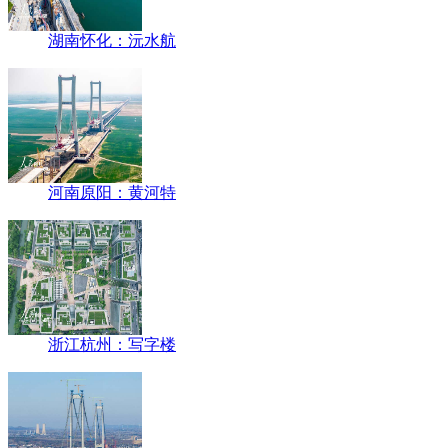
湖南怀化：沅水航
河南原阳：黄河特
浙江杭州：写字楼