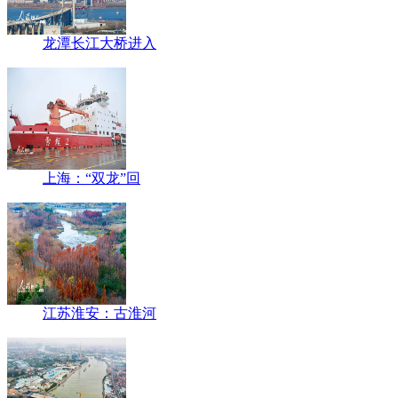
龙潭长江大桥进入
上海：“双龙”回
江苏淮安：古淮河