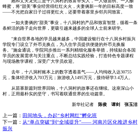
她和丈夫龙先兰是十八洞村的致富带头人，一人做苗绣、一人酿
蜂蜜，将“甜美”事业经营得红红火火，夫妻俩新一年的目标高度一致
——不光把自家日子过得更红火，还要带着寨里乡邻共同致富。
一如夫妻俩的“甜美”事业，十八洞村的产品和致富智慧，循着一条
条鲜活的路子走向世界，更吸引越来越多的全球人士前来研学。
“来自世界各地的学员越来越多，中国建设银行在十八洞乡村振兴
学院专门设立了外币兑换点，为入住学员提供便捷的外币兑换服
务。”施金通说，学院同步推出一系列精细化服务举措，持续贴合各国
学员的发展需求与关注重点，不断总结实践经验，打造特色专题课程
与现场教学课程，深受广大学员欢迎。
去年，十八洞村账本上的数字透着喜气——人均纯收入达30755
元，集体经济收入703万元；旅游收入1495万元，接待研学3.4万人。
从苗寨新篇到世界回响，十八洞村的故事还在继续。这座深山小
村，正用最朴实的坚守，书写着联通世界的生动篇章。
新华社记者
陈俊 谭剑 张玉洁
上一篇：
田间地头，办起“乡村网红”孵化班
下一篇：
从“单点突破”到“全域提升”—— 河南片区化推进乡村
振兴