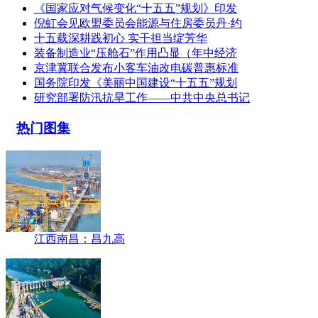
《国家应对气候变化“十五五”规划》印发
倪虹会见欧盟委员会能源与住房委员丹·约
十五载深耕践初心 实干担当绽芳华
装备制造业“压舱石”作用凸显（年中经济
京津冀联合发布小客车油改电碳普惠标准
国务院印发《美丽中国建设“十五五”规划
研究部署防汛抗旱工作——中共中央总书记
热门图集
江西南昌：昌九高