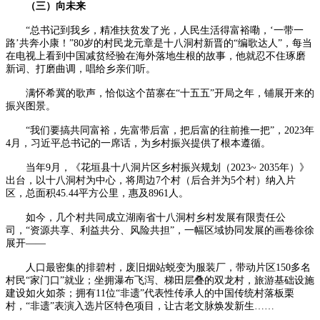
（三）向未来
“总书记到我乡，精准扶贫发了光，人民生活得富裕嘞，‘一带一
路’共奔小康！”80岁的村民龙元章是十八洞村新晋的“编歌达人”，每当
在电视上看到中国减贫经验在海外落地生根的故事，他就忍不住琢磨
新词、打磨曲调，唱给乡亲们听。
满怀希冀的歌声，恰似这个苗寨在“十五五”开局之年，铺展开来的
振兴图景。
“我们要搞共同富裕，先富带后富，把后富的往前推一把”，2023年
4月，习近平总书记的一席话，为乡村振兴提供了根本遵循。
当年9月，《花垣县十八洞片区乡村振兴规划（2023~ 2035年）》
出台，以十八洞村为中心，将周边7个村（后合并为5个村）纳入片
区，总面积45.44平方公里，惠及8961人。
如今，几个村共同成立湖南省十八洞村乡村发展有限责任公
司，“资源共享、利益共分、风险共担”，一幅区域协同发展的画卷徐徐
展开——
人口最密集的排碧村，废旧烟站蜕变为服装厂，带动片区150多名
村民“家门口”就业；坐拥瀑布飞泻、梯田层叠的双龙村，旅游基础设施
建设如火如荼；拥有11位“非遗”代表性传承人的中国传统村落板栗
村，“非遗”表演入选片区特色项目，让古老文脉焕发新生……