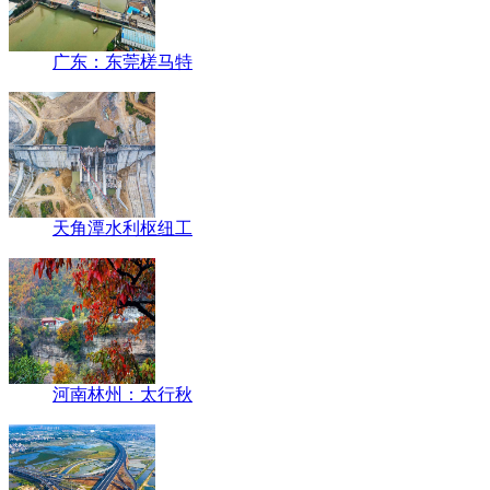
广东：东莞槎马特
天角潭水利枢纽工
河南林州：太行秋