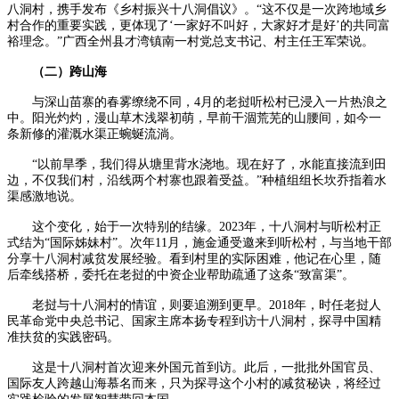
八洞村，携手发布《乡村振兴十八洞倡议》。“这不仅是一次跨地域乡
村合作的重要实践，更体现了‘一家好不叫好，大家好才是好’的共同富
裕理念。”广西全州县才湾镇南一村党总支书记、村主任王军荣说。
（二）跨山海
与深山苗寨的春雾缭绕不同，4月的老挝听松村已浸入一片热浪之
中。阳光灼灼，漫山草木浅翠初萌，早前干涸荒芜的山腰间，如今一
条新修的灌溉水渠正蜿蜒流淌。
“以前旱季，我们得从塘里背水浇地。现在好了，水能直接流到田
边，不仅我们村，沿线两个村寨也跟着受益。”种植组组长坎乔指着水
渠感激地说。
这个变化，始于一次特别的结缘。2023年，十八洞村与听松村正
式结为“国际姊妹村”。次年11月，施金通受邀来到听松村，与当地干部
分享十八洞村减贫发展经验。看到村里的实际困难，他记在心里，随
后牵线搭桥，委托在老挝的中资企业帮助疏通了这条“致富渠”。
老挝与十八洞村的情谊，则要追溯到更早。2018年，时任老挝人
民革命党中央总书记、国家主席本扬专程到访十八洞村，探寻中国精
准扶贫的实践密码。
这是十八洞村首次迎来外国元首到访。此后，一批批外国官员、
国际友人跨越山海慕名而来，只为探寻这个小村的减贫秘诀，将经过