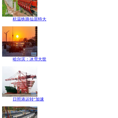
杭温铁路仙居特大
哈尔滨：冰雪大世
日照港运转“加速