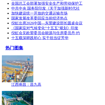
全国总工会部署加强安全生产和劳动保护工
中共中央 国务院印发《关于加强新时代社
加快建设统一开放的交通运输市场
国家发展改革委回应当前经济热点
倪虹出席2026中国—东盟建设部长圆桌会议
《国家应对气候变化“十五五”规划》印发
倪虹会见欧盟委员会能源与住房委员丹·约
十五载深耕践初心 实干担当绽芳华
热门图集
江西南昌：昌九高