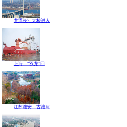
龙潭长江大桥进入
上海：“双龙”回
江苏淮安：古淮河