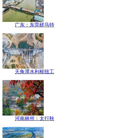
广东：东莞槎马特
天角潭水利枢纽工
河南林州：太行秋