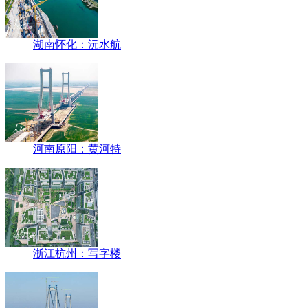
湖南怀化：沅水航
河南原阳：黄河特
浙江杭州：写字楼