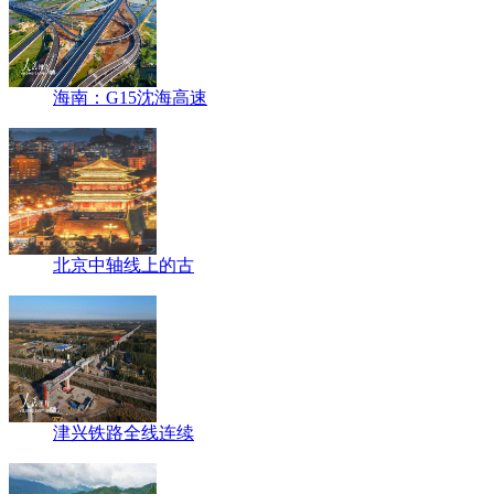
海南：G15沈海高速
北京中轴线上的古
津兴铁路全线连续