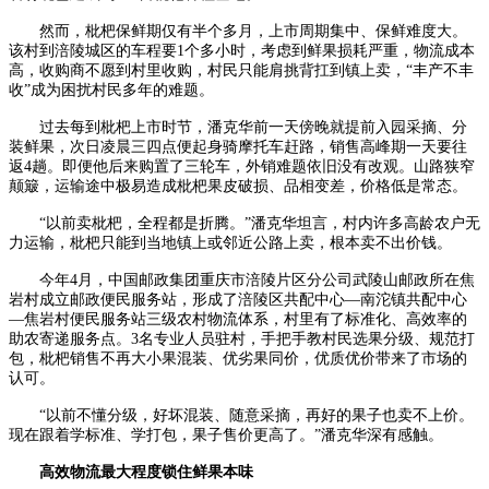
然而，枇杷保鲜期仅有半个多月，上市周期集中、保鲜难度大。
该村到涪陵城区的车程要1个多小时，考虑到鲜果损耗严重，物流成本
高，收购商不愿到村里收购，村民只能肩挑背扛到镇上卖，“丰产不丰
收”成为困扰村民多年的难题。
过去每到枇杷上市时节，潘克华前一天傍晚就提前入园采摘、分
装鲜果，次日凌晨三四点便起身骑摩托车赶路，销售高峰期一天要往
返4趟。即便他后来购置了三轮车，外销难题依旧没有改观。山路狭窄
颠簸，运输途中极易造成枇杷果皮破损、品相变差，价格低是常态。
“以前卖枇杷，全程都是折腾。”潘克华坦言，村内许多高龄农户无
力运输，枇杷只能到当地镇上或邻近公路上卖，根本卖不出价钱。
今年4月，中国邮政集团重庆市涪陵片区分公司武陵山邮政所在焦
岩村成立邮政便民服务站，形成了涪陵区共配中心—南沱镇共配中心
—焦岩村便民服务站三级农村物流体系，村里有了标准化、高效率的
助农寄递服务点。3名专业人员驻村，手把手教村民选果分级、规范打
包，枇杷销售不再大小果混装、优劣果同价，优质优价带来了市场的
认可。
“以前不懂分级，好坏混装、随意采摘，再好的果子也卖不上价。
现在跟着学标准、学打包，果子售价更高了。”潘克华深有感触。
高效物流最大程度锁住鲜果本味