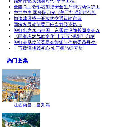
福州深化实施新时代“堡垒工程”
全国总工会部署加强安全生产和劳动保护工
中共中央 国务院印发《关于加强新时代社
加快建设统一开放的交通运输市场
国家发展改革委回应当前经济热点
倪虹出席2026中国—东盟建设部长圆桌会议
《国家应对气候变化“十五五”规划》印发
倪虹会见欧盟委员会能源与住房委员丹·约
十五载深耕践初心 实干担当绽芳华
热门图集
江西南昌：昌九高