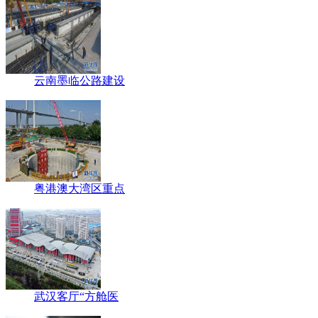
云南墨临公路建设
粤港澳大湾区重点
武汉客厅“方舱医