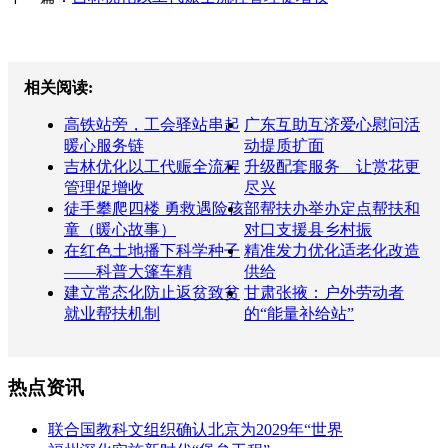
相关阅读:
高铁站旁，工会驿站串起
广东互助互济爱心慰问活
暖心服务链
动提质扩面
吉林优化以工代赈全流程
升级配套服务 让赏花更
管理促增收
尽兴
徒手攀爬四楼 勇救遇险孩
部帮扶办举办定点帮扶和
童（暖心故事）
对口支援县乡村振
在红色土地播下科学种子
精准发力优化适老化改造
——科普大篷车精
供给
建立常态化防止返贫致贫
甘肃张掖：户外劳动者
就业帮扶机制
的“能量补给站”
热点资讯
联合国教科文组织确认北京为2029年“世界