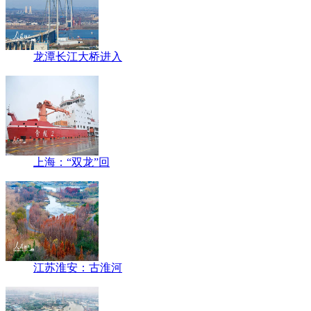
龙潭长江大桥进入
上海：“双龙”回
江苏淮安：古淮河