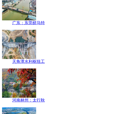
广东：东莞槎马特
天角潭水利枢纽工
河南林州：太行秋