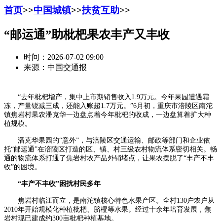
首页
>>
中国城镇
>>
扶贫互助
>>
“邮运通”助枇杷果农丰产又丰收
时间：2026-07-02 09:00
来源：中国交通报
“去年枇杷增产，集中上市期销售收入1.9万元。今年果园遭遇霜
冻，产量锐减三成，还能入账超1.7万元。”6月初，重庆市涪陵区南沱
镇焦岩村果农潘克华一边盘点着今年枇杷的收成，一边盘算着扩大种
植规模。
潘克华果园的“意外”，与涪陵区交通运输、邮政等部门和企业依
托“邮运通”在涪陵区打造的区、镇、村三级农村物流体系密切相关。畅
通的物流体系打通了焦岩村农产品外销堵点，让果农摆脱了“丰产不丰
收”的困境。
“丰产不丰收”困扰村民多年
焦岩村临江而立，是南沱镇核心特色水果产区。全村130户农户从
2010年开始规模化种植枇杷、脐橙等水果。经过十余年培育发展，焦
岩村现已建成约300亩枇杷种植基地。