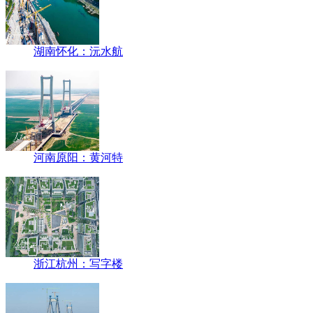
湖南怀化：沅水航
河南原阳：黄河特
浙江杭州：写字楼