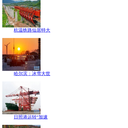
杭温铁路仙居特大
哈尔滨：冰雪大世
日照港运转“加速