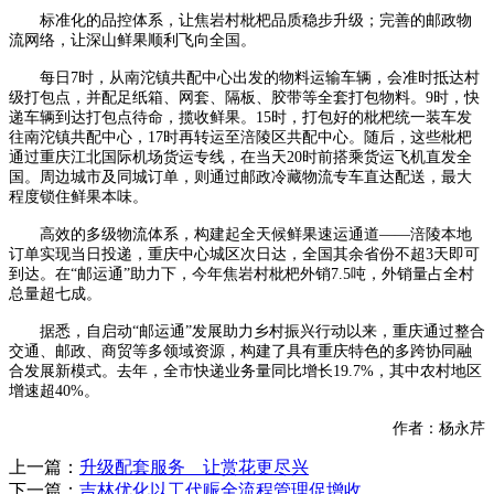
标准化的品控体系，让焦岩村枇杷品质稳步升级；完善的邮政物
流网络，让深山鲜果顺利飞向全国。
每日7时，从南沱镇共配中心出发的物料运输车辆，会准时抵达村
级打包点，并配足纸箱、网套、隔板、胶带等全套打包物料。9时，快
递车辆到达打包点待命，揽收鲜果。15时，打包好的枇杷统一装车发
往南沱镇共配中心，17时再转运至涪陵区共配中心。随后，这些枇杷
通过重庆江北国际机场货运专线，在当天20时前搭乘货运飞机直发全
国。周边城市及同城订单，则通过邮政冷藏物流专车直达配送，最大
程度锁住鲜果本味。
高效的多级物流体系，构建起全天候鲜果速运通道——涪陵本地
订单实现当日投递，重庆中心城区次日达，全国其余省份不超3天即可
到达。在“邮运通”助力下，今年焦岩村枇杷外销7.5吨，外销量占全村
总量超七成。
据悉，自启动“邮运通”发展助力乡村振兴行动以来，重庆通过整合
交通、邮政、商贸等多领域资源，构建了具有重庆特色的多跨协同融
合发展新模式。去年，全市快递业务量同比增长19.7%，其中农村地区
增速超40%。
作者：杨永芹
上一篇：
升级配套服务 让赏花更尽兴
下一篇：
吉林优化以工代赈全流程管理促增收