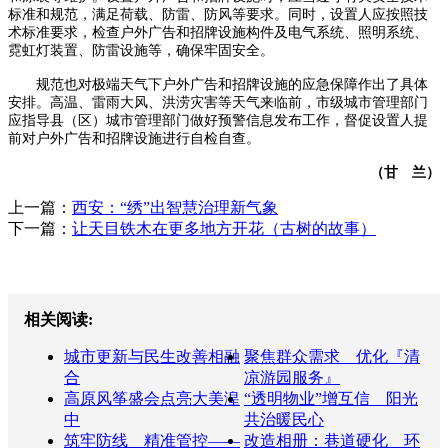
标准和规范，满足荷载、防雷、防风等要求。同时，设置人应按照技
术标准要求，检查户外广告和招牌设施构件及电气系统、照明系统、
霓虹灯装置、防雷设施等，确保牢固安全。
规范也对极端天气下户外广告和招牌设施的应急保障作出了具体
安排。高温、雷雨大风、洪涝灾害等天气来临前，市级城市管理部门
应指导县（区）城市管理部门做好预警信息发布工作，督促设置人提
前对户外广告和招牌设施进行自检自查。
（甘 兰）
上一篇：
西安：“绣”出智慧治理新气象
下一篇：
让天目铁木在更多地方开花（古树的故事）
相关阅读:
城市更新与民生改善相融
聚焦群众需求 优化『清
合
凉游园服务』
高原风筝盛会点亮大美湟
“透明物业”增互信 阳光
中
共治暖民心
筑牢防线 精准管控——
改造相册：巷道硬化 环