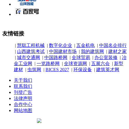
友情链接
|
慧聪工程机械
|
数字化企业
|
五金机电
|
中国名企排行
|
山西建筑考试
|
中国建材市场
|
我的建筑网
|
建材之家
|
城市交通网
|
中国路桥网
|
全球贸易
|
办公室装修
|
冶
金工业网
|
一览路桥网
|
全球资源网
|
五展六会
|
新型
建材
|
虫筑网
|
BICES 2027
|
环保设备
|
建筑英才网
关于我们
联系我们
刊登广告
法律声明
合作中心
网站地图