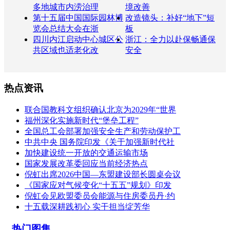
多地城市内涝治理
境改善
第十五届中国国际园林博
改造镜头：补好“地下”短
览会总结大会在浙
板
四川内江启动中心城区公
浙江：全力以赴保畅通保
共区域也适老化改
安全
热点资讯
联合国教科文组织确认北京为2029年“世界
福州深化实施新时代“堡垒工程”
全国总工会部署加强安全生产和劳动保护工
中共中央 国务院印发《关于加强新时代社
加快建设统一开放的交通运输市场
国家发展改革委回应当前经济热点
倪虹出席2026中国—东盟建设部长圆桌会议
《国家应对气候变化“十五五”规划》印发
倪虹会见欧盟委员会能源与住房委员丹·约
十五载深耕践初心 实干担当绽芳华
热门图集