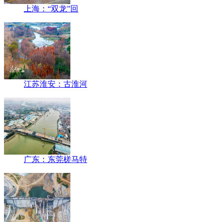
上海：“双龙”回
江苏淮安：古淮河
广东：东莞槎马特