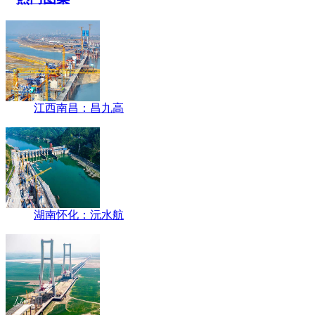
江西南昌：昌九高
湖南怀化：沅水航