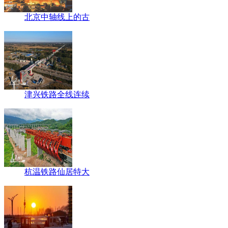
北京中轴线上的古
津兴铁路全线连续
杭温铁路仙居特大