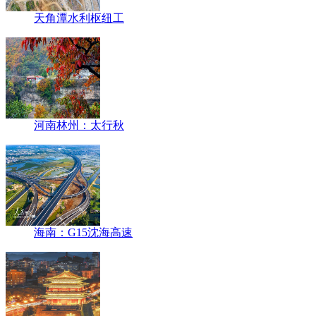
天角潭水利枢纽工
河南林州：太行秋
海南：G15沈海高速