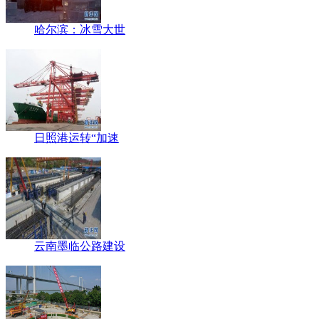
哈尔滨：冰雪大世
日照港运转“加速
云南墨临公路建设