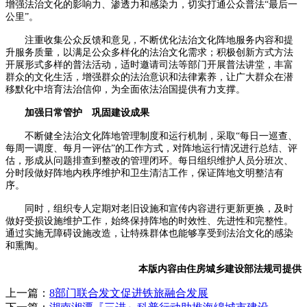
增强法治文化的影响力、渗透力和感染力，切实打通公众普法“最后一
公里”。
注重收集公众反馈和意见，不断优化法治文化阵地服务内容和提
升服务质量，以满足公众多样化的法治文化需求；积极创新方式方法
开展形式多样的普法活动，适时邀请司法等部门开展普法讲堂，丰富
群众的文化生活，增强群众的法治意识和法律素养，让广大群众在潜
移默化中培育法治信仰，为全面依法治国提供有力支撑。
加强日常管护 巩固建设成果
不断健全法治文化阵地管理制度和运行机制，采取“每日一巡查、
每周一调度、每月一评估”的工作方式，对阵地运行情况进行总结、评
估，形成从问题排查到整改的管理闭环。每日组织维护人员分班次、
分时段做好阵地内秩序维护和卫生清洁工作，保证阵地文明整洁有
序。
同时，组织专人定期对老旧设施和宣传内容进行更新更换，及时
做好受损设施维护工作，始终保持阵地的时效性、先进性和完整性。
通过实施无障碍设施改造，让特殊群体也能够享受到法治文化的感染
和熏陶。
本版内容由住房城乡建设部法规司提供
上一篇：
8部门联合发文促进铁旅融合发展