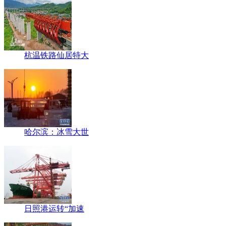
杭温铁路仙居特大
哈尔滨：冰雪大世
日照港运转“加速