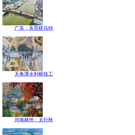
广东：东莞槎马特
天角潭水利枢纽工
河南林州：太行秋