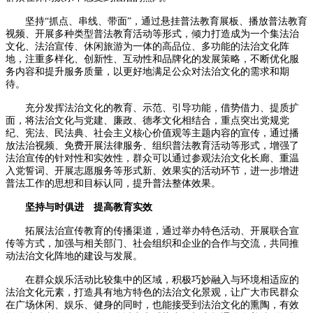
坚持“抓点、串线、带面”，通过悬挂普法教育展板、播放普法教育
视频、开展多种类型普法教育活动等形式，倾力打造成为一个集法治
文化、法治宣传、休闲旅游为一体的高品位、多功能的法治文化阵
地，注重多样化、创新性、互动性和品牌化的发展策略，不断优化服
务内容和提升服务质量，以更好地满足公众对法治文化的需求和期
待。
充分发挥法治文化的教育、示范、引导功能，借势借力、提质扩
面，将法治文化与党建、廉政、德孝文化相结合，重点突出党规党
纪、宪法、民法典、社会主义核心价值观等主题内容的宣传，通过播
放法治视频、免费开展法律服务、组织普法教育活动等形式，增强了
法治宣传的针对性和实效性，群众可以通过参观法治文化长廊、重温
入党誓词、开展志愿服务等形式新、效果实的活动环节，进一步增进
普法工作的思想和目标认同，提升普法整体效果。
坚持与时俱进 提高教育实效
拓展法治宣传教育的传播渠道，通过举办特色活动、开展联合宣
传等方式，加强与相关部门、社会组织和企业的合作与交流，共同推
动法治文化阵地的建设与发展。
在群众娱乐活动比较集中的区域，积极巧妙融入与环境相适应的
法治文化元素，打造具有地方特色的法治文化景观，让广大市民群众
在广场休闲、娱乐、健身的同时，也能接受到法治文化的熏陶，有效