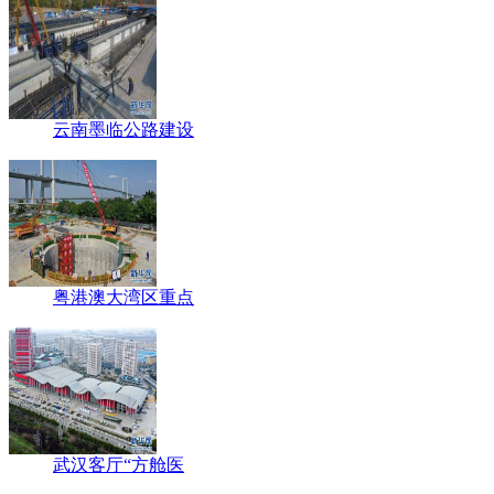
云南墨临公路建设
粤港澳大湾区重点
武汉客厅“方舱医