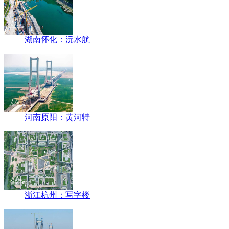
湖南怀化：沅水航
河南原阳：黄河特
浙江杭州：写字楼