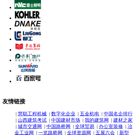
友情链接
|
慧聪工程机械
|
数字化企业
|
五金机电
|
中国名企排行
|
山西建筑考试
|
中国建材市场
|
我的建筑网
|
建材之家
|
城市交通网
|
中国路桥网
|
全球贸易
|
办公室装修
|
冶
金工业网
|
一览路桥网
|
全球资源网
|
五展六会
|
新型