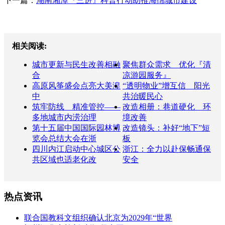
下一篇：
湖南湘潭『三进』科普行动助推海绵城市建设
相关阅读:
城市更新与民生改善相融
聚焦群众需求 优化『清
合
凉游园服务』
高原风筝盛会点亮大美湟
“透明物业”增互信 阳光
中
共治暖民心
筑牢防线 精准管控——
改造相册：巷道硬化 环
多地城市内涝治理
境改善
第十五届中国国际园林博
改造镜头：补好“地下”短
览会总结大会在浙
板
四川内江启动中心城区公
浙江：全力以赴保畅通保
共区域也适老化改
安全
热点资讯
联合国教科文组织确认北京为2029年“世界