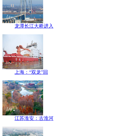
龙潭长江大桥进入
上海：“双龙”回
江苏淮安：古淮河