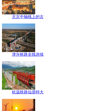
北京中轴线上的古
津兴铁路全线连续
杭温铁路仙居特大