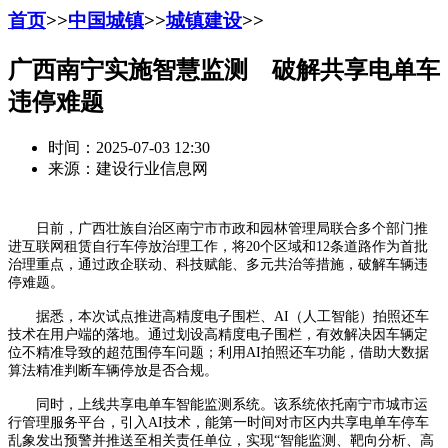
首页
>>
中国城镇
>>
城镇建设
>>
广西南宁实施智慧监测 破解共享电单车
违停难题
时间：2025-07-03 12:30
来源：建设行业信息网
日前，广西壮族自治区南宁市市政和园林管理局联合多个部门推
进互联网租赁自行车停放治理工作，将20个区域和12条道路作为首批
治理重点，通过政企联动、科技赋能、多元共治等措施，破解车辆违
停难题。
据悉，本次试点推进高精度电子围栏、AI（人工智能）拍照还车
技术在用户端的落地。通过划设高精度电子围栏，有效解决因车辆定
位不精准导致的超范围停车问题；利用AI拍照还车功能，借助大数据
算法精准判断车辆停放是否合规。
同时，上线共享电单车智能监测系统。该系统依托南宁市城市运
行管理服务平台，引入AI技术，能第一时间对市区内共享电单车停车
乱象发出预警并推送至相关责任单位，实现“智能监测、靶向分析、高