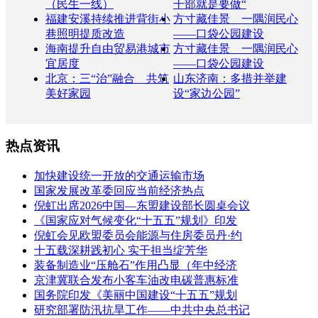
（民生一线）
干部就是要做“
福建安溪持续推进背街小
方寸藏佳景 一隅润民心
巷照明提质改造
——口袋公园建设
海南提升自由贸易港城市
方寸藏佳景 一隅润民心
宜居度
——口袋公园建设
北京：三“治”融合 共筑
山东济南：多措并举建
美好家园
设“家边公园”
热点资讯
加快建设统一开放的交通运输市场
国家发展改革委回应当前经济热点
倪虹出席2026中国—东盟建设部长圆桌会议
《国家应对气候变化“十五五”规划》印发
倪虹会见欧盟委员会能源与住房委员丹·约
十五载深耕践初心 实干担当绽芳华
装备制造业“压舱石”作用凸显（年中经济
京津冀联合发布小客车油改电碳普惠标准
国务院印发《美丽中国建设“十五五”规划
研究部署防汛抗旱工作——中共中央总书记