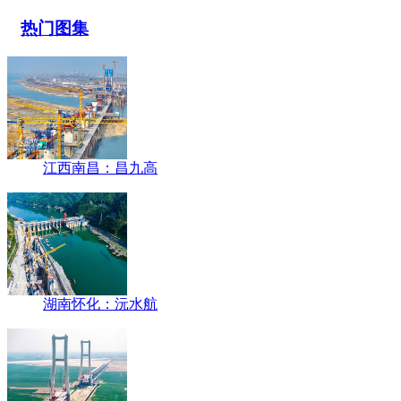
热门图集
江西南昌：昌九高
湖南怀化：沅水航