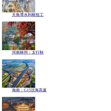
天角潭水利枢纽工
河南林州：太行秋
海南：G15沈海高速