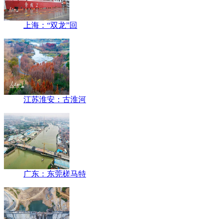
上海：“双龙”回
江苏淮安：古淮河
广东：东莞槎马特