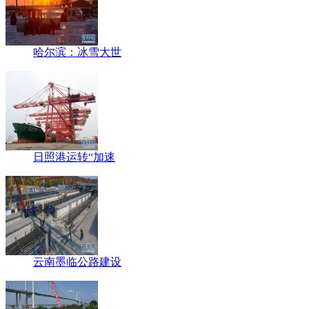
哈尔滨：冰雪大世
日照港运转“加速
云南墨临公路建设