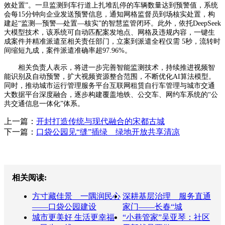
效处置”。一旦监测到车行道上扎堆乱停的车辆数量达到预警值，系统
会每15分钟向企业发送预警信息，通知网格监督员到场核实处置，构
建起“监测—预警—处置—核实”的智慧监管闭环。此外，依托DeepSeek
大模型技术，该系统可自动匹配案发地点、网格及违规内容，一键生
成案件并精准派遣至相关责任部门，立案到派遣全程仅需 5秒，流转时
间缩短九成，案件派遣准确率超97.96%。
相关负责人表示，将进一步完善智能监测技术，持续推进视频智
能识别及自动预警，扩大视频资源整合范围，不断优化AI算法模型。
同时，推动城市运行管理服务平台互联网租赁自行车管理与城市交通
大数据平台深度融合，逐步构建覆盖地铁、公交车、网约车系统的“公
共交通信息一体化”体系。
上一篇：
开封打造传统与现代融合的宋都古城
下一篇：
口袋公园见“缝”插绿 绿地开放共享清凉
相关阅读:
方寸藏佳景 一隅润民心
深耕基层治理 服务直通
——口袋公园建设
家门——长春“城
城市更美好 生活更幸福
“小巷管家”吴亚琴：社区