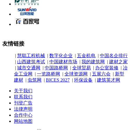
友情链接
|
慧聪工程机械
|
数字化企业
|
五金机电
|
中国名企排行
|
山西建筑考试
|
中国建材市场
|
我的建筑网
|
建材之家
|
城市交通网
|
中国路桥网
|
全球贸易
|
办公室装修
|
冶
金工业网
|
一览路桥网
|
全球资源网
|
五展六会
|
新型
建材
|
虫筑网
|
BICES 2027
|
环保设备
|
建筑英才网
关于我们
联系我们
刊登广告
法律声明
合作中心
网站地图