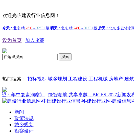
欢迎光临建设行业信息网！
设为首页
加入收藏
搜索
热门搜索：
招标投标
城乡规划
工程建设
工程机械
房地产
建筑
年中复盘洞察》
绿智领航 共享卓越，BICES 2027新闻发布会在
新闻
政策法规
城乡规划
勘察设计