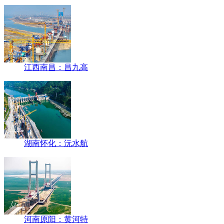
江西南昌：昌九高
湖南怀化：沅水航
河南原阳：黄河特