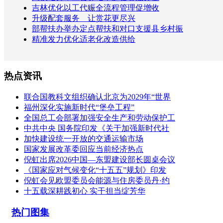
吉林优化以工代赈全流程管理促增收
升级配套服务 让赏花更尽兴
部帮扶办举办定点帮扶和对口支援县乡村振
精准发力优化适老化改造供给
热点资讯
联合国教科文组织确认北京为2029年“世界
福州深化实施新时代“堡垒工程”
全国总工会部署加强安全生产和劳动保护工
中共中央 国务院印发《关于加强新时代社
加快建设统一开放的交通运输市场
国家发展改革委回应当前经济热点
倪虹出席2026中国—东盟建设部长圆桌会议
《国家应对气候变化“十五五”规划》印发
倪虹会见欧盟委员会能源与住房委员丹·约
十五载深耕践初心 实干担当绽芳华
热门图集