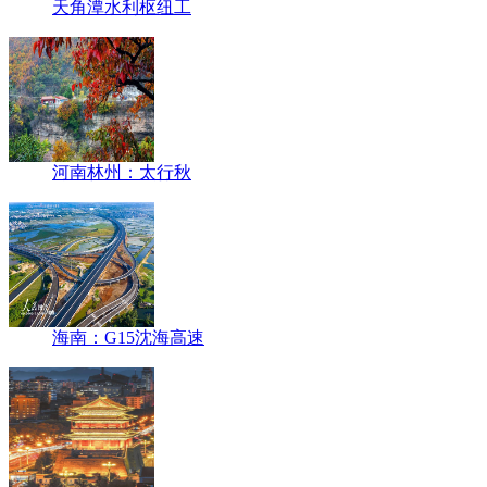
天角潭水利枢纽工
河南林州：太行秋
海南：G15沈海高速