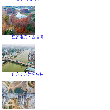
江苏淮安：古淮河
广东：东莞槎马特