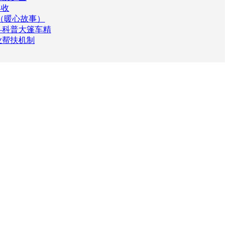
丰收
（暖心故事）
—科普大篷车精
业帮扶机制