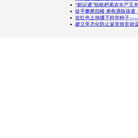
“邮运通”助枇杷果农丰产又
徒手攀爬四楼 勇救遇险孩童
在红色土地播下科学种子—
建立常态化防止返贫致贫就